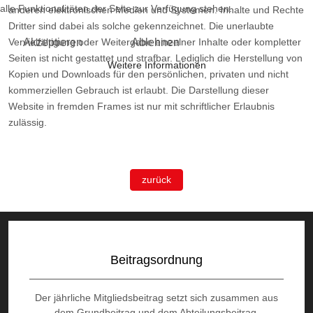
alle Funktionalitäten der Seite zur Verfügung stehen.
anderen elektronischen Medien und Systemen. Inhalte und Rechte
Dritter sind dabei als solche gekennzeichnet. Die unerlaubte
Akzeptieren
Ablehnen
Vervielfältigung oder Weitergabe einzelner Inhalte oder kompletter
Seiten ist nicht gestattet und strafbar. Lediglich die Herstellung von
Weitere Informationen
Kopien und Downloads für den persönlichen, privaten und nicht
kommerziellen Gebrauch ist erlaubt. Die Darstellung dieser
Website in fremden Frames ist nur mit schriftlicher Erlaubnis
zulässig.
zurück
Beitragsordnung
Der jährliche Mitgliedsbeitrag setzt sich zusammen aus
dem Grundbeitrag und dem Abteilungsbeitrag.