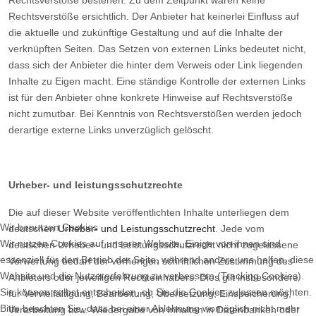
Rechtsverstöße bestehen. Zu dem Zeitpunkt waren keine
Rechtsverstöße ersichtlich. Der Anbieter hat keinerlei Einfluss auf
die aktuelle und zukünftige Gestaltung und auf die Inhalte der
verknüpften Seiten. Das Setzen von externen Links bedeutet nicht,
dass sich der Anbieter die hinter dem Verweis oder Link liegenden
Inhalte zu Eigen macht. Eine ständige Kontrolle der externen Links
ist für den Anbieter ohne konkrete Hinweise auf Rechtsverstöße
nicht zumutbar. Bei Kenntnis von Rechtsverstößen werden jedoch
derartige externe Links unverzüglich gelöscht.
Urheber- und leistungsschutzrechte
Die auf dieser Website veröffentlichten Inhalte unterliegen dem
Wir benutzen Cookies
deutschen
Urheber- und Leistungsschutzrecht
. Jede vom
Wir nutzen Cookies auf unserer Website. Einige von ihnen sind
deutschen Urheber- und Leistungsschutzrecht nicht zugelassene
essenziell für den Betrieb der Seite, während andere uns helfen, diese
Verwertung bedarf der vorherigen schriftlichen Zustimmung des
Website und die Nutzererfahrung zu verbessern (Tracking Cookies).
Anbieters oder jeweiligen Rechteinhabers. Dies gilt insbesondere
Sie können selbst entscheiden, ob Sie die Cookies zulassen möchten.
für Vervielfältigung, Bearbeitung, Übersetzung, Einspeicherung,
Bitte beachten Sie, dass bei einer Ablehnung womöglich nicht mehr
Verarbeitung bzw. Wiedergabe von Inhalten in Datenbanken oder