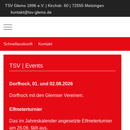
TSV Glems 1896 e.V. | Kirchstr. 60 | 72555 Metzingen
kontakt@tsv-glems.de
Mobile Menu Toggle
Schnellauskunft
Kontakt
TSV | Events
Dorfhock, 01. und 02.08.2026
Dorfhock mit den Glemser Vereinen.
Elfmeterturnier
Das im Jahreskalender angesetzte Elfmeterturnier
am 26.06. fällt aus.