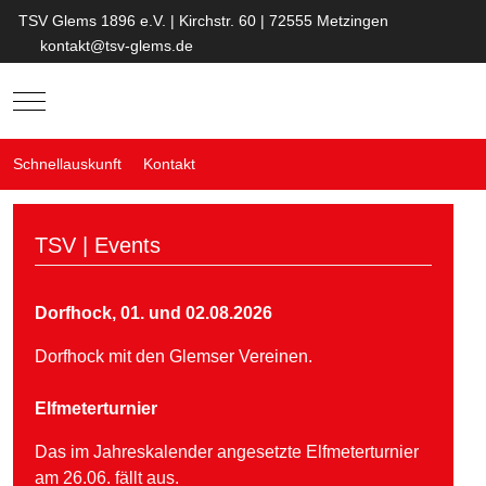
TSV Glems 1896 e.V. | Kirchstr. 60 | 72555 Metzingen
kontakt@tsv-glems.de
Mobile Menu Toggle
Schnellauskunft
Kontakt
TSV | Events
Dorfhock, 01. und 02.08.2026
Dorfhock mit den Glemser Vereinen.
Elfmeterturnier
Das im Jahreskalender angesetzte Elfmeterturnier
am 26.06. fällt aus.