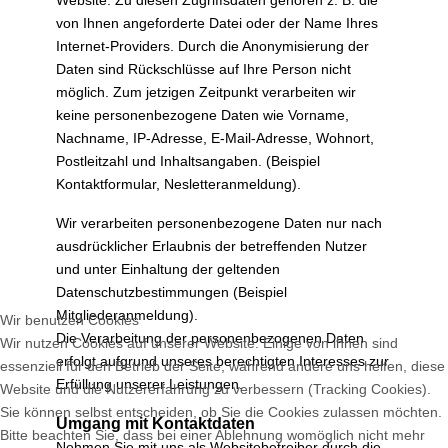
Website. Zu diesen Zugriffsdaten gehören z. B. die
von Ihnen angeforderte Datei oder der Name Ihres
Internet-Providers. Durch die Anonymisierung der
Daten sind Rückschlüsse auf Ihre Person nicht
möglich. Zum jetzigen Zeitpunkt verarbeiten wir
keine personenbezogene Daten wie Vorname,
Nachname, IP-Adresse, E-Mail-Adresse, Wohnort,
Postleitzahl und Inhaltsangaben. (Beispiel
Kontaktformular, Nesletteranmeldung).
Wir verarbeiten personenbezogene Daten nur nach
ausdrücklicher Erlaubnis der betreffenden Nutzer
und unter Einhaltung der geltenden
Datenschutzbestimmungen (Beispiel
Mitgliederanmeldung).
Wir benutzen Cookies
Die Verarbeitung der personenbezogenen Daten
Wir nutzen Cookies auf unserer Website. Einige von ihnen sind
erfolgt aufgrund unseres berechtigten Interesses zur
essenziell für den Betrieb der Seite, während andere uns helfen, diese
Erfüllung unserer Leistungen.
Website und die Nutzererfahrung zu verbessern (Tracking Cookies).
Sie können selbst entscheiden, ob Sie die Cookies zulassen möchten.
Umgang mit Kontaktdaten
Bitte beachten Sie, dass bei einer Ablehnung womöglich nicht mehr
Nehmen Sie mit uns als Websitebetreiber durch die