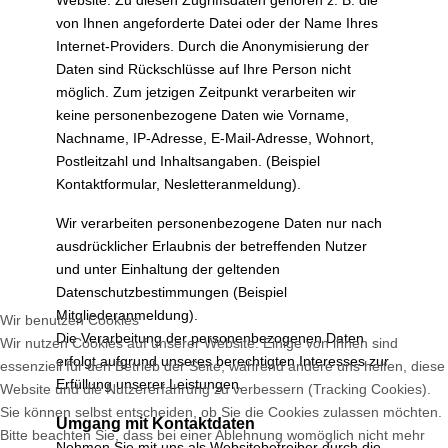
Website. Zu diesen Zugriffsdaten gehören z. B. die
von Ihnen angeforderte Datei oder der Name Ihres
Internet-Providers. Durch die Anonymisierung der
Daten sind Rückschlüsse auf Ihre Person nicht
möglich. Zum jetzigen Zeitpunkt verarbeiten wir
keine personenbezogene Daten wie Vorname,
Nachname, IP-Adresse, E-Mail-Adresse, Wohnort,
Postleitzahl und Inhaltsangaben. (Beispiel
Kontaktformular, Nesletteranmeldung).
Wir verarbeiten personenbezogene Daten nur nach
ausdrücklicher Erlaubnis der betreffenden Nutzer
und unter Einhaltung der geltenden
Datenschutzbestimmungen (Beispiel
Mitgliederanmeldung).
Wir benutzen Cookies
Die Verarbeitung der personenbezogenen Daten
Wir nutzen Cookies auf unserer Website. Einige von ihnen sind
erfolgt aufgrund unseres berechtigten Interesses zur
essenziell für den Betrieb der Seite, während andere uns helfen, diese
Erfüllung unserer Leistungen.
Website und die Nutzererfahrung zu verbessern (Tracking Cookies).
Sie können selbst entscheiden, ob Sie die Cookies zulassen möchten.
Umgang mit Kontaktdaten
Bitte beachten Sie, dass bei einer Ablehnung womöglich nicht mehr
Nehmen Sie mit uns als Websitebetreiber durch die