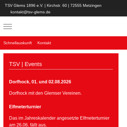
TSV Glems 1896 e.V. | Kirchstr. 60 | 72555 Metzingen
kontakt@tsv-glems.de
Mobile Menu Toggle
Schnellauskunft
Kontakt
TSV | Events
Dorfhock, 01. und 02.08.2026
Dorfhock mit den Glemser Vereinen.
Elfmeterturnier
Das im Jahreskalender angesetzte Elfmeterturnier
am 26.06. fällt aus.