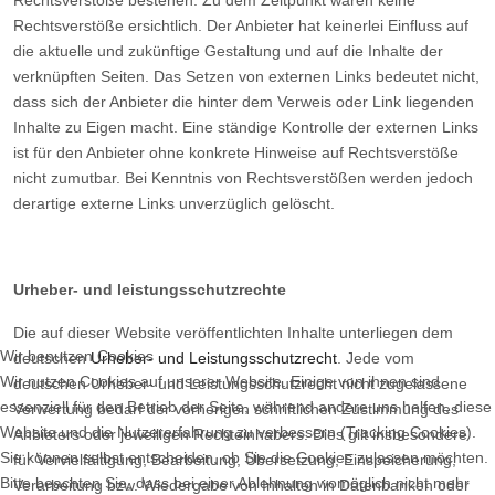
Rechtsverstöße bestehen. Zu dem Zeitpunkt waren keine
Rechtsverstöße ersichtlich. Der Anbieter hat keinerlei Einfluss auf
die aktuelle und zukünftige Gestaltung und auf die Inhalte der
verknüpften Seiten. Das Setzen von externen Links bedeutet nicht,
dass sich der Anbieter die hinter dem Verweis oder Link liegenden
Inhalte zu Eigen macht. Eine ständige Kontrolle der externen Links
ist für den Anbieter ohne konkrete Hinweise auf Rechtsverstöße
nicht zumutbar. Bei Kenntnis von Rechtsverstößen werden jedoch
derartige externe Links unverzüglich gelöscht.
Urheber- und leistungsschutzrechte
Die auf dieser Website veröffentlichten Inhalte unterliegen dem
Wir benutzen Cookies
deutschen
Urheber- und Leistungsschutzrecht
. Jede vom
Wir nutzen Cookies auf unserer Website. Einige von ihnen sind
deutschen Urheber- und Leistungsschutzrecht nicht zugelassene
essenziell für den Betrieb der Seite, während andere uns helfen, diese
Verwertung bedarf der vorherigen schriftlichen Zustimmung des
Website und die Nutzererfahrung zu verbessern (Tracking Cookies).
Anbieters oder jeweiligen Rechteinhabers. Dies gilt insbesondere
Sie können selbst entscheiden, ob Sie die Cookies zulassen möchten.
für Vervielfältigung, Bearbeitung, Übersetzung, Einspeicherung,
Bitte beachten Sie, dass bei einer Ablehnung womöglich nicht mehr
Verarbeitung bzw. Wiedergabe von Inhalten in Datenbanken oder