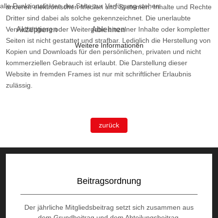
alle Funktionalitäten der Seite zur Verfügung stehen.
anderen elektronischen Medien und Systemen. Inhalte und Rechte
Dritter sind dabei als solche gekennzeichnet. Die unerlaubte
Akzeptieren
Ablehnen
Vervielfältigung oder Weitergabe einzelner Inhalte oder kompletter
Seiten ist nicht gestattet und strafbar. Lediglich die Herstellung von
Weitere Informationen
Kopien und Downloads für den persönlichen, privaten und nicht
kommerziellen Gebrauch ist erlaubt. Die Darstellung dieser
Website in fremden Frames ist nur mit schriftlicher Erlaubnis
zulässig.
zurück
Beitragsordnung
Der jährliche Mitgliedsbeitrag setzt sich zusammen aus
dem Grundbeitrag und dem Abteilungsbeitrag.