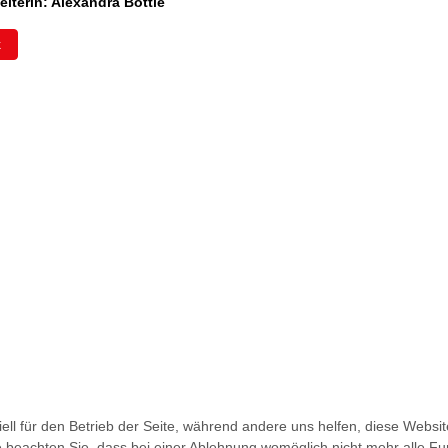
iterin: Alexandra Böttle
k
ell für den Betrieb der Seite, während andere uns helfen, diese Websi
 beachten Sie, dass bei einer Ablehnung womöglich nicht mehr alle Fun