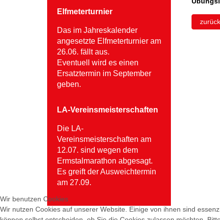
Übungsle
Elfmeterturnier
zurüc
Das im Jahreskalender
angesetzte Elfmeterturnier am
26.06. fällt aus.
Eventuell wird es einen
Ersatztermin im September
geben.
LA-Vereinsmeisterschaften
Die LA-
Vereinsmeisterschaften am
12.07. sind wegen dem
Ermstalmarathon abgesagt.
Es greift der Ausweichtermin
am 27.09.
Wir benutzen Cookies
Wir nutzen Cookies auf unserer Website. Einige von ihnen sind essenzi
können selbst entscheiden, ob Sie die Cookies zulassen möchten. Bitte