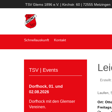
TSV Glems 1896 e.V. | Kirchstr. 60 | 72555 Metzingen
Schnellauskunft
Kontakt
Lei
TSV | Events
Erstell
Dorfhock, 01. und
02.08.2026
Laufen, 
Dorfhock mit den Glemser
Ort: Ott
Vereinen.
Freitags