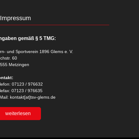
Impressum
ngaben gemäß § 5 TMG:
rn- und Sportverein 1896 Glems e. V.
rchstr. 60
555 Metzingen
ntakt:
lefon: 07123 / 976632
lefax: 07123 / 976635
Mail: kontakt[at]tsv-glems.de
weiterlesen