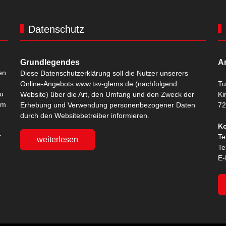
Datenschutz
Grundlegendes
A
en
Diese Datenschutzerklärung soll die Nutzer unserers
Online-Angebots www.tsv-glems.de (nachfolgend
Tu
zu
Website) über die Art, den Umfang und den Zweck der
Ki
em
Erhebung und Verwendung personenbezogener Daten
72
durch den Websitebetreiber informieren.
Ko
r
Te
weiterlesen
Te
E-