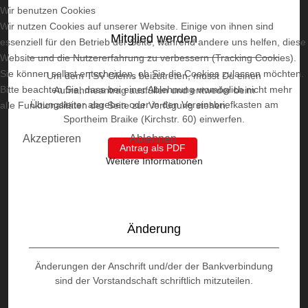
Wir benutzen Cookies
Wir nutzen Cookies auf unserer Website. Einige von ihnen sind
Mitglied werden
essenziell für den Betrieb der Seite, während andere uns helfen, diese
Website und die Nutzererfahrung zu verbessern (Tracking Cookies).
Sie können selbst entscheiden, ob Sie die Cookies zulassen möchten.
Um dem TSV Glems beizutreten, musst Du einen
Bitte beachten Sie, dass bei einer Ablehnung womöglich nicht mehr
Aufnahmeantrag ausfüllen und entweder beim
Übungsleiter abgeben oder in den Vereinsbriefkasten am
alle Funktionalitäten der Seite zur Verfügung stehen.
Sportheim Braike (Kirchstr. 60) einwerfen.
Akzeptieren
Ablehnen
Antrag als PDF
Weitere Informationen
Änderung
Änderungen der Anschrift und/der der Bankverbindung
sind der Vorstandschaft schriftlich mitzuteilen.