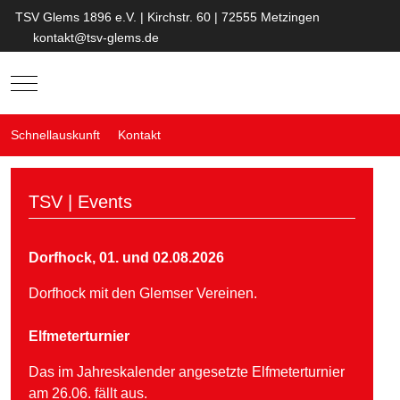
TSV Glems 1896 e.V. | Kirchstr. 60 | 72555 Metzingen
kontakt@tsv-glems.de
Mobile Menu Toggle
Schnellauskunft
Kontakt
TSV | Events
Dorfhock, 01. und 02.08.2026
Dorfhock mit den Glemser Vereinen.
Elfmeterturnier
Das im Jahreskalender angesetzte Elfmeterturnier
am 26.06. fällt aus.