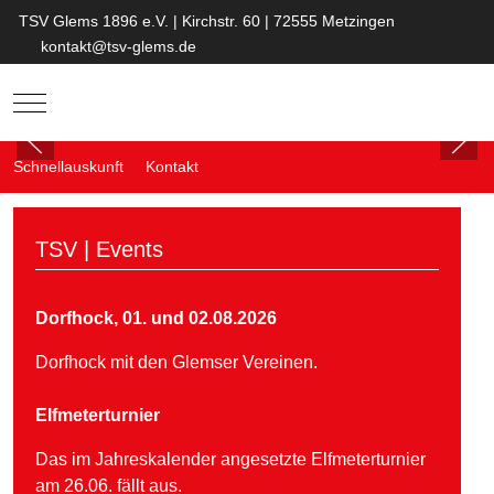
TSV Glems 1896 e.V. | Kirchstr. 60 | 72555 Metzingen
kontakt@tsv-glems.de
Mobile Menu Toggle
Schnellauskunft
Kontakt
TSV | Events
Dorfhock, 01. und 02.08.2026
Dorfhock mit den Glemser Vereinen.
Elfmeterturnier
Das im Jahreskalender angesetzte Elfmeterturnier
am 26.06. fällt aus.