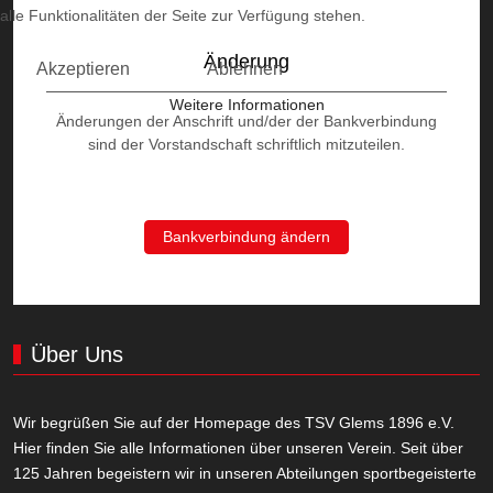
alle Funktionalitäten der Seite zur Verfügung stehen.
Änderung
Akzeptieren
Ablehnen
Weitere Informationen
Änderungen der Anschrift und/der der Bankverbindung
sind der Vorstandschaft schriftlich mitzuteilen.
Bankverbindung ändern
Über Uns
Wir begrüßen Sie auf der Homepage des TSV Glems 1896 e.V.
Hier finden Sie alle Informationen über unseren Verein. Seit über
125 Jahren begeistern wir in unseren Abteilungen sportbegeisterte