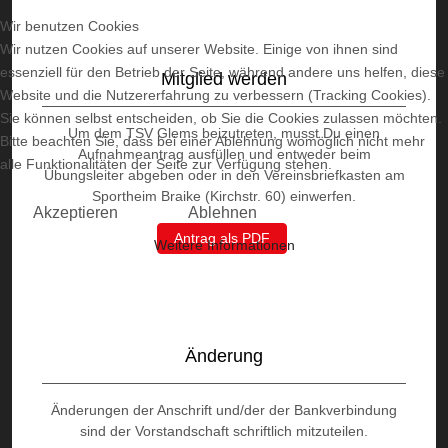
Wir benutzen Cookies
Wir nutzen Cookies auf unserer Website. Einige von ihnen sind
essenziell für den Betrieb der Seite, während andere uns helfen, diese
Mitglied werden
Website und die Nutzererfahrung zu verbessern (Tracking Cookies).
Sie können selbst entscheiden, ob Sie die Cookies zulassen möchten.
Um dem TSV Glems beizutreten, musst Du einen
Bitte beachten Sie, dass bei einer Ablehnung womöglich nicht mehr
Aufnahmeantrag ausfüllen und entweder beim
alle Funktionalitäten der Seite zur Verfügung stehen.
Übungsleiter abgeben oder in den Vereinsbriefkasten am
Sportheim Braike (Kirchstr. 60) einwerfen.
Akzeptieren
Ablehnen
Antrag als PDF
Weitere Informationen
Änderung
Änderungen der Anschrift und/der der Bankverbindung
sind der Vorstandschaft schriftlich mitzuteilen.