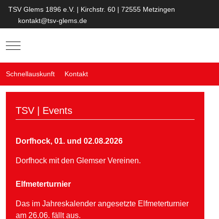
TSV Glems 1896 e.V. | Kirchstr. 60 | 72555 Metzingen
kontakt@tsv-glems.de
Mobile Menu Toggle
Schnellauskunft
Kontakt
TSV | Events
Dorfhock, 01. und 02.08.2026
Dorfhock mit den Glemser Vereinen.
Elfmeterturnier
Das im Jahreskalender angesetzte Elfmeterturnier
am 26.06. fällt aus.