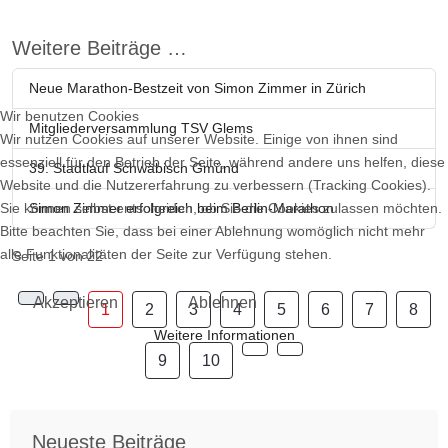
Weitere Beiträge …
Neue Marathon-Bestzeit von Simon Zimmer in Zürich
Wir benutzen Cookies
Mitgliederversammlung TSV Glems
Wir nutzen Cookies auf unserer Website. Einige von ihnen sind
essenziell für den Betrieb der Seite, während andere uns helfen, diese
39. Stadtlauf Schwäbisch Gmünd
Website und die Nutzererfahrung zu verbessern (Tracking Cookies).
Sie können selbst entscheiden, ob Sie die Cookies zulassen möchten.
Simon Zimmer erfolgreich beim Berlin-Marathon
Bitte beachten Sie, dass bei einer Ablehnung womöglich nicht mehr
alle Funktionalitäten der Seite zur Verfügung stehen.
Seite 1 von 22
Akzeptieren
Ablehnen
1
2
3
4
5
6
7
8
Weitere Informationen
9
10
Neueste Beiträge