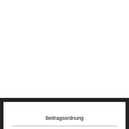
Fahnenweihe | 01. Juli
1906
Die Fahnenweihe fand am 01. Juli 1906 statt
und nahm einen imposanten Verlauf. Ein
stattlicher Festzug bewegte sich vom
Gasthaus Hirsch durch die Straßen des Orts
zum damaligen Festplatz "Eiseleswies".
Beitragsordnung