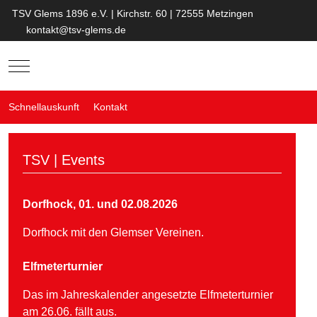
TSV Glems 1896 e.V. | Kirchstr. 60 | 72555 Metzingen
kontakt@tsv-glems.de
Mobile Menu Toggle
Schnellauskunft
Kontakt
TSV | Events
Dorfhock, 01. und 02.08.2026
Dorfhock mit den Glemser Vereinen.
Elfmeterturnier
Das im Jahreskalender angesetzte Elfmeterturnier
am 26.06. fällt aus.