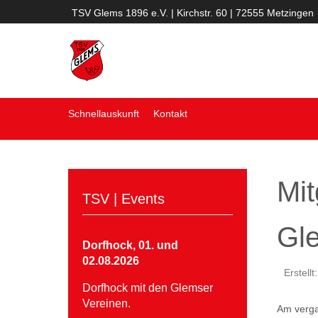
TSV Glems 1896 e.V. | Kirchstr. 60 | 72555 Metzingen
Schnellauskunft
Kontakt
Mi
TSV | Events
Gl
Dorfhock, 01. und
02.08.2026
Erstellt
Dorfhock mit den Glemser
Vereinen.
Am verga