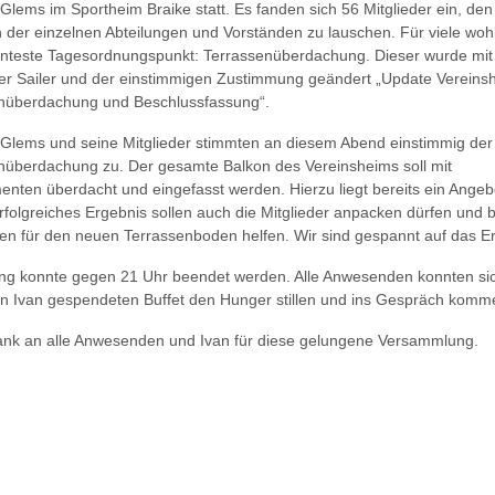
Glems im Sportheim Braike statt. Es fanden sich 56 Mitglieder ein, den
n der einzelnen Abteilungen und Vorständen zu lauschen. Für viele woh
anteste Tagesordnungspunkt: Terrassenüberdachung. Dieser wurde mit
er Sailer und der einstimmigen Zustimmung geändert „Update Vereins
nüberdachung und Beschlussfassung“.
Glems und seine Mitglieder stimmten an diesem Abend einstimmig der
nüberdachung zu. Der gesamte Balkon des Vereinsheims soll mit
enten überdacht und eingefasst werden. Hierzu liegt bereits ein Angebo
rfolgreiches Ergebnis sollen auch die Mitglieder anpacken dürfen und 
ten für den neuen Terrassenboden helfen. Wir sind gespannt auf das E
ung konnte gegen 21 Uhr beendet werden. Alle Anwesenden konnten sic
n Ivan gespendeten Buffet den Hunger stillen und ins Gespräch komm
ank an alle Anwesenden und Ivan für diese gelungene Versammlung.
iger Beitrag: Neue Marathon-Bestzeit von Simon Zimmer in Zürich
N
ck
W