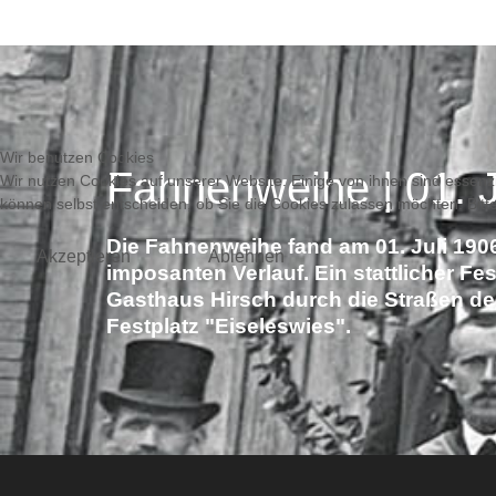
Wir benutzen Cookies
Fahnenweihe | 01. J
Wir nutzen Cookies auf unserer Website. Einige von ihnen sind essenzi
können selbst entscheiden, ob Sie die Cookies zulassen möchten. Bitte
Die Fahnenweihe fand am 01. Juli 190
Akzeptieren
Ablehnen
imposanten Verlauf. Ein stattlicher F
Gasthaus Hirsch durch die Straßen d
Festplatz "Eiseleswies".