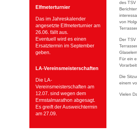
des TSV 
Elfmeterturnier
Berichte
interess
Das im Jahreskalender
von Holg
angesetzte Elfmeterturnier am
Terrasse
26.06. fällt aus.
Eventuell wird es einen
Der TSV 
Ersatztermin im September
Terrasse
geben.
Glaselem
Für ein e
Vorarbei
LA-Vereinsmeisterschaften
Die Sitz
Die LA-
einem vo
Vereinsmeisterschaften am
12.07. sind wegen dem
Vielen D
Ermstalmarathon abgesagt.
Es greift der Ausweichtermin
am 27.09.
Vorher
Zurü