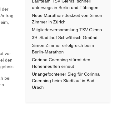
Laufteam TSV Glems: schnell
unterwegs in Berlin und Tübingen
l der
Neue Marathon-Bestzeit von Simon
 Antrag
Zimmer in Zürich
heim,
Mitgliederversammlung TSV Glems
39. Stadtlauf Schwäbisch Gmünd
Simon Zimmer erfolgreich beim
Berlin-Marathon
t vor.
Corinna Coenning stürmt den
bei den
Hohenneuffen erneut
rgebnis.
Unangefochtener Sieg für Corinna
h bei
Coenning beim Stadtlauf in Bad
en.
Urach
ächster Beitrag: 39. Stadtlauf Schwäbisch Gmünd
eiter