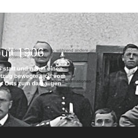
uli 1906
ell für den Betrieb der Seite, während andere uns helfen, diese Websi
 beachten Sie, dass bei einer Ablehnung womöglich nicht mehr alle Fun
6 statt und nahm einen
estzug bewegte sich vom
Weitere Informationen
es Orts zum damaligen