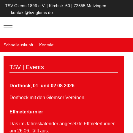
TSV Glems 1896 e.V. | Kirchstr. 60 | 72555 Metzingen
kontakt@tsv-glems.de
Mobile Menu Toggle
Schnellauskunft
Kontakt
TSV | Events
Dorfhock, 01. und 02.08.2026
Dorfhock mit den Glemser Vereinen.
Elfmeterturnier
Das im Jahreskalender angesetzte Elfmeterturnier
am 26.06. fällt aus.