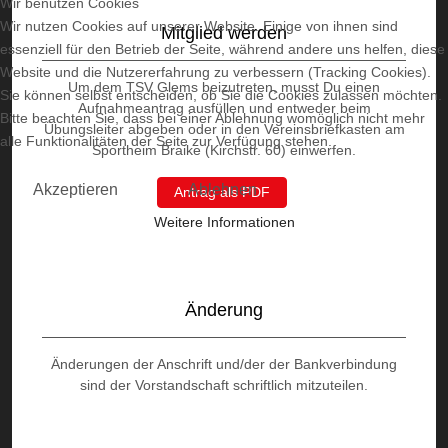
Wir benutzen Cookies
Wir nutzen Cookies auf unserer Website. Einige von ihnen sind
Mitglied werden
essenziell für den Betrieb der Seite, während andere uns helfen, diese
Website und die Nutzererfahrung zu verbessern (Tracking Cookies).
Um dem TSV Glems beizutreten, musst Du einen
Sie können selbst entscheiden, ob Sie die Cookies zulassen möchten.
Aufnahmeantrag ausfüllen und entweder beim
Bitte beachten Sie, dass bei einer Ablehnung womöglich nicht mehr
Übungsleiter abgeben oder in den Vereinsbriefkasten am
alle Funktionalitäten der Seite zur Verfügung stehen.
Sportheim Braike (Kirchstr. 60) einwerfen.
Akzeptieren
Ablehnen
Antrag als PDF
Weitere Informationen
Änderung
Änderungen der Anschrift und/der der Bankverbindung
sind der Vorstandschaft schriftlich mitzuteilen.