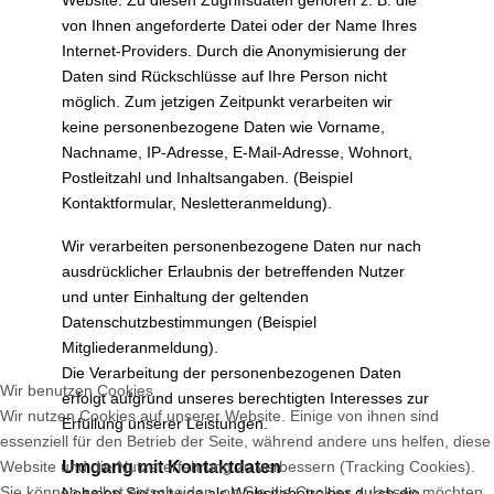
Website. Zu diesen Zugriffsdaten gehören z. B. die
von Ihnen angeforderte Datei oder der Name Ihres
Internet-Providers. Durch die Anonymisierung der
Daten sind Rückschlüsse auf Ihre Person nicht
möglich. Zum jetzigen Zeitpunkt verarbeiten wir
keine personenbezogene Daten wie Vorname,
Nachname, IP-Adresse, E-Mail-Adresse, Wohnort,
Postleitzahl und Inhaltsangaben. (Beispiel
Kontaktformular, Nesletteranmeldung).
Wir verarbeiten personenbezogene Daten nur nach
ausdrücklicher Erlaubnis der betreffenden Nutzer
und unter Einhaltung der geltenden
Datenschutzbestimmungen (Beispiel
Mitgliederanmeldung).
Die Verarbeitung der personenbezogenen Daten
Wir benutzen Cookies
erfolgt aufgrund unseres berechtigten Interesses zur
Wir nutzen Cookies auf unserer Website. Einige von ihnen sind
Erfüllung unserer Leistungen.
essenziell für den Betrieb der Seite, während andere uns helfen, diese
Website und die Nutzererfahrung zu verbessern (Tracking Cookies).
Umgang mit Kontaktdaten
Sie können selbst entscheiden, ob Sie die Cookies zulassen möchten.
Nehmen Sie mit uns als Websitebetreiber durch die