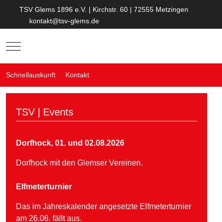
TSV Glems 1896 e.V. | Kirchstr. 60 | 72555 Metzingen
kontakt@tsv-glems.de
Mobile Menu Toggle
Schnellauskunft
Kontakt
TSV | Events
Dorfhock, 01. und 02.08.2026
Dorfhock mit den Glemser Vereinen.
Elfmeterturnier
Das im Jahreskalender angesetzte Elfmeterturnier
am 26.06. fällt aus.